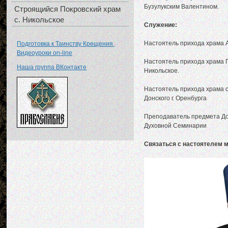
Бузулукским Валентином.
Строящийся Покровский храм
с. Никольское
Служение:
Настоятель прихода храма 
Подготовка к Таинству Крещения.
Видеоуроки on-line
Настоятель прихода храма 
Наша группа ВКонтакте
Никольское.
Настоятель прихода храма с
Донского г. Оренбурга
Преподаватель предмета До
Духовной Семинарии
Связаться с настоятелем мо