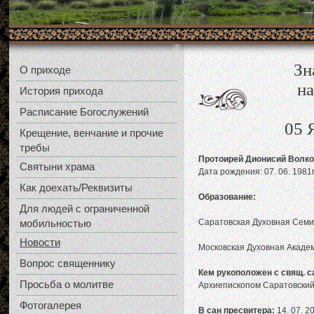
Зн
О приходе
на
История прихода
Расписание Богослужений
05 
Крещение, венчание и прочие
требы
Протоирей Дионисий Волк
Святыни храма
Дата рождения: 07. 06. 1981г
Как доехать/Реквизиты
Образование:
Для людей с ограниченной
мобильностью
Саратовская Духовная Семин
Новости
Московская Духовная Академ
Вопрос священнику
Кем рукоположен с свящ. с
Просьба о молитве
Архиепископом Саратовский
Фотогалерея
В сан пресвитера:
14. 07. 